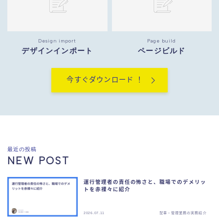
倉庫業務の実務紹介
フォークリフトの実務紹介
Design import
Page build
デザインインポート
ページビルド
お問い合わせ
今すぐダウンロード ！
最近の投稿
NEW POST
運行管理者の責任の怖さと、職場でのデメリッ
トを赤裸々に紹介
2026.07.11
配車・管理業務の実務紹介