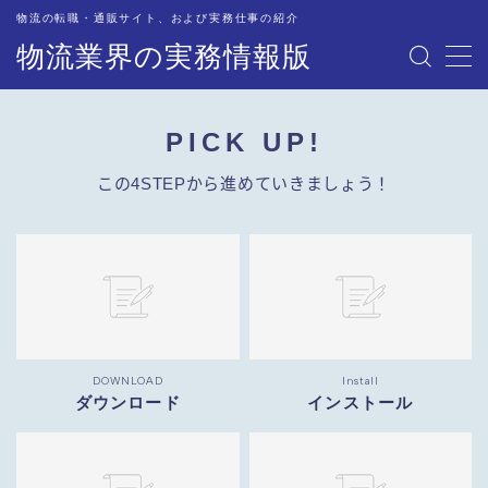
物流の転職・通販サイト、および実務仕事の紹介
物流業界の実務情報版
MENU
PICK UP!
物流業界への転職サイトを紹介・解説
この4STEPから進めていきましょう！
オススメの情報サイト
物流現場での道具・備品
物流関連企業のご担当者の方々へ
DOWNLOAD
Install
配車・管理業務の実務紹介
ダウンロード
インストール
トラック業務の実務紹介