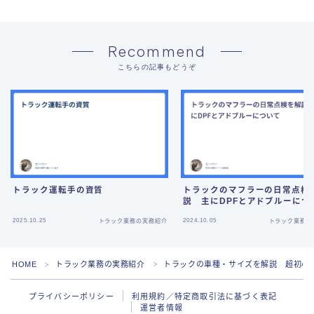
Recommend
こちらの記事もどうぞ
トラック運転手の資質
トラックのマフラーの日常点検
説 主にDPFとアドブルーにつ
2025.10.25
2024.10.05
トラック業務の実務紹介
トラック業務の
HOME
トラック業務の実務紹介
トラックの車種・サイズを解説 超初心
＞
＞
プライバシーポリシー
利用規約／特定商取引法に基づく表記
運営者情報