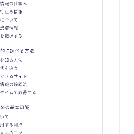
滞情報の仕組み
通行止め情報
先について
の渋滞情報
性を把握する
率的に調べる方法
況を知る方法
現状を追う
認できるサイト
滞情報の確認法
ルタイムで取得する
ための基本知識
ついて
活用する利点
報入手のコツ