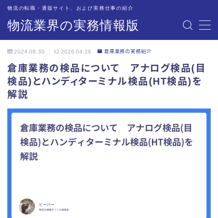
物流の転職・通販サイト、および実務仕事の紹介
物流業界の実務情報版
MENU
2024.08.30
2026.04.26
倉庫業務の実務紹介
物流業界への転職サイトを紹介・解説
倉庫業務の検品について アナログ検品(目
検品)とハンディターミナル検品(HT検品)を
オススメの情報サイト
解説
物流現場での道具・備品
物流関連企業のご担当者の方々へ
配車・管理業務の実務紹介
トラック業務の実務紹介