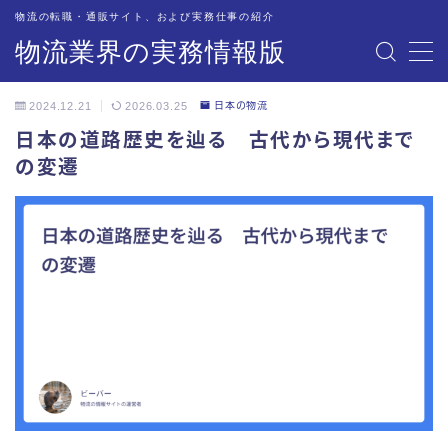
物流の転職・通販サイト、および実務仕事の紹介
物流業界の実務情報版
MENU
2024.12.21
2026.03.25
日本の物流
物流業界への転職サイトを紹介・解説
日本の道路歴史を辿る 古代から現代まで
の変遷
オススメの情報サイト
物流現場での道具・備品
物流関連企業のご担当者の方々へ
配車・管理業務の実務紹介
トラック業務の実務紹介