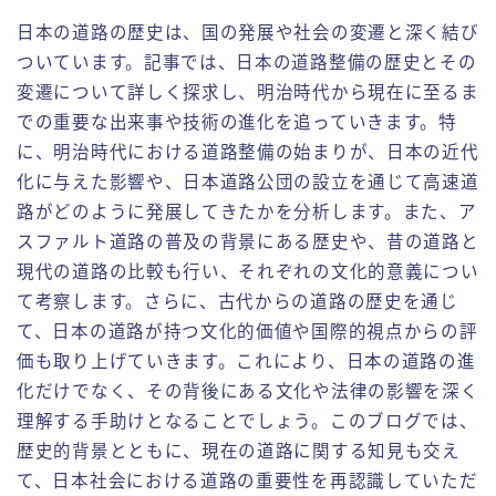
倉庫業務の実務紹介
日本の道路の歴史は、国の発展や社会の変遷と深く結び
ついています。記事では、日本の道路整備の歴史とその
フォークリフトの実務紹介
変遷について詳しく探求し、明治時代から現在に至るま
での重要な出来事や技術の進化を追っていきます。特
お問い合わせ
に、明治時代における道路整備の始まりが、日本の近代
化に与えた影響や、日本道路公団の設立を通じて高速道
路がどのように発展してきたかを分析します。また、ア
スファルト道路の普及の背景にある歴史や、昔の道路と
現代の道路の比較も行い、それぞれの文化的意義につい
て考察します。さらに、古代からの道路の歴史を通じ
て、日本の道路が持つ文化的価値や国際的視点からの評
価も取り上げていきます。これにより、日本の道路の進
化だけでなく、その背後にある文化や法律の影響を深く
理解する手助けとなることでしょう。このブログでは、
歴史的背景とともに、現在の道路に関する知見も交え
て、日本社会における道路の重要性を再認識していただ