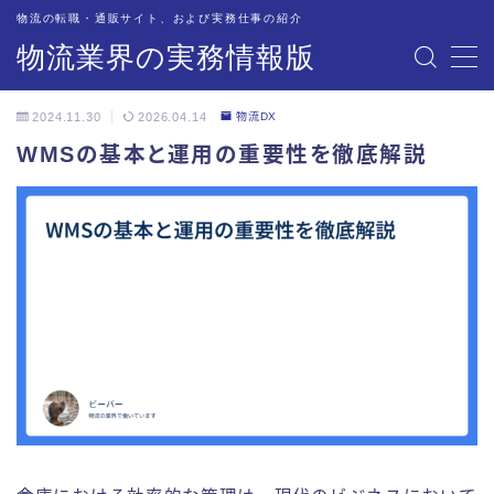
物流の転職・通販サイト、および実務仕事の紹介
物流業界の実務情報版
MENU
2024.11.30
2026.04.14
物流DX
物流業界への転職サイトを紹介・解説
WMSの基本と運用の重要性を徹底解説
オススメの情報サイト
物流現場での道具・備品
物流関連企業のご担当者の方々へ
配車・管理業務の実務紹介
トラック業務の実務紹介