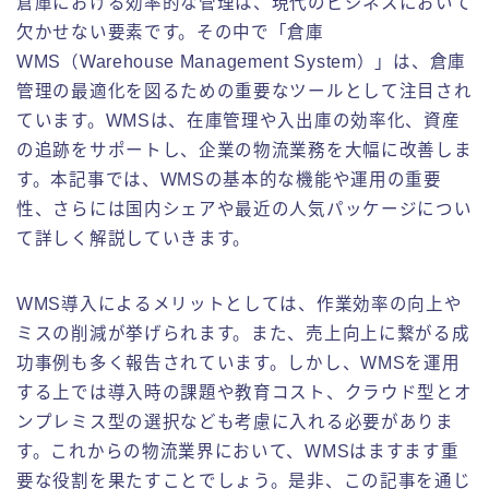
倉庫における効率的な管理は、現代のビジネスにおいて
倉庫業務の実務紹介
欠かせない要素です。その中で「倉庫
WMS（Warehouse Management System）」は、倉庫
フォークリフトの実務紹介
管理の最適化を図るための重要なツールとして注目され
ています。WMSは、在庫管理や入出庫の効率化、資産
お問い合わせ
の追跡をサポートし、企業の物流業務を大幅に改善しま
す。本記事では、WMSの基本的な機能や運用の重要
性、さらには国内シェアや最近の人気パッケージについ
て詳しく解説していきます。
WMS導入によるメリットとしては、作業効率の向上や
ミスの削減が挙げられます。また、売上向上に繋がる成
功事例も多く報告されています。しかし、WMSを運用
する上では導入時の課題や教育コスト、クラウド型とオ
ンプレミス型の選択なども考慮に入れる必要がありま
す。これからの物流業界において、WMSはますます重
要な役割を果たすことでしょう。是非、この記事を通じ